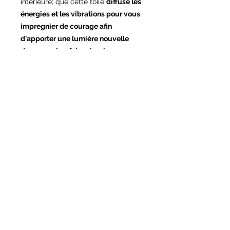
intérieure; que cette toile
diffuse les
énergies et les vibrations pour vous
impregnier de courage afin
d'apporter une lumière nouvelle
dans vos vies, faire circuler en vous
votre puissance
intérieure, épanouir votre être,
developper votre intuition, votre le
sixième sens et etre en alignement
corps, âme et esprit.
Cette toile harmonisante vous
permet de ressentir une plus
grande ouverture d’esprit, et d'être
en connexion avec vos aspirations
profondes.