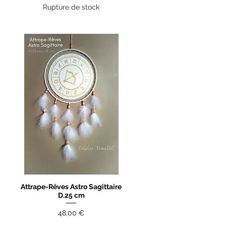
Rupture de stock
Attrape-Rêves Astro Sagittaire
Aperçu rapide
D.25 cm
Prix
48,00 €