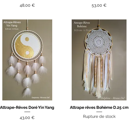
Prix
Prix
48,00 €
53,00 €
Attrape-Rêves Doré Yin Yang
Attrape rêves Bohème D.25 cm
Aperçu rapide
Aperçu rapide
Rupture de stock
Prix
43,00 €