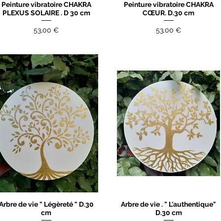
Peinture vibratoire CHAKRA
Peinture vibratoire CHAKRA
Aperçu rapide
Aperçu rapide
PLEXUS SOLAIRE . D 30 cm
CŒUR. D.30 cm
Prix
Prix
53,00 €
53,00 €
Arbre de vie " Légèreté " D.30
Arbre de vie . " L'authentique"
Aperçu rapide
Aperçu rapide
cm
D.30 cm