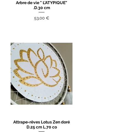
Arbre de vie " L'ATYPIQUE"
Aperçu rapide
.D.30 cm
Prix
53,00 €
Attrape-rêves Lotus Zen doré
Aperçu rapide
D.25 cm L.70 co