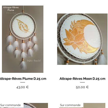
Attrape-Rêves Plume D.25 cm
Attrape-Rêves Moon D.25 cm
Aperçu rapide
Aperçu rapide
Prix
Prix
43,00 €
50,00 €
Sur commande
Sur commande