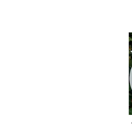
7 €
91 €