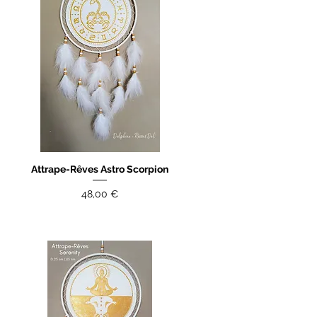
Attrape-Rêves Astro Scorpion
Aperçu rapide
Prix
48,00 €