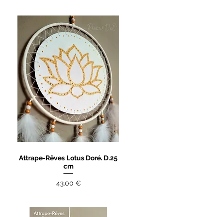
Attrape-Rêves Lotus Doré. D.25
Aperçu rapide
cm
Prix
43,00 €