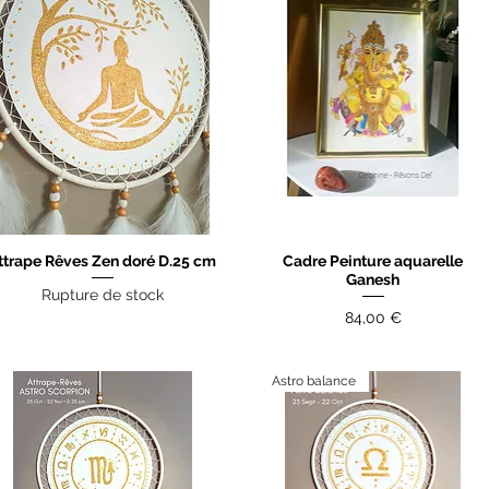
ttrape Rêves Zen doré D.25 cm
Cadre Peinture aquarelle
Aperçu rapide
Aperçu rapide
Ganesh
Rupture de stock
Prix
84,00 €
Astro balance