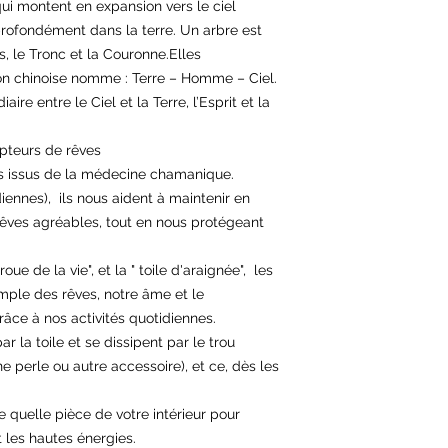
qui montent en expansion vers le ciel
profondément dans la terre. Un arbre est
, le Tronc et la Couronne.Elles
ion chinoise nomme : Terre – Homme – Ciel.
ire entre le Ciel et la Terre, l’Esprit et la
apteurs de rêves
s issus de la médecine chamanique.
diennes), ils nous aident à maintenir en
rêves agréables, tout en nous protégeant
oue de la vie", et la " toile d'araignée", les
mple des rêves, notre âme et le
ce à nos activités quotidiennes.
r la toile et se dissipent par le trou
e perle ou autre accessoire), et ce, dès les
e quelle pièce de votre intérieur pour
t les hautes énergies.