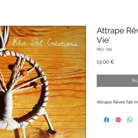
Attrape Rêv
Vie'
SKU : 011
Prix
13,00 €
Ru
Attrape Rêves fait m
Suédine, Coton, Per
Diamètre: 13 cm
Longueur: 25 cm