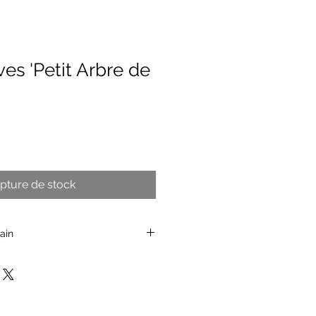
es 'Petit Arbre de
pture de stock
ain
le en bois, Plumes