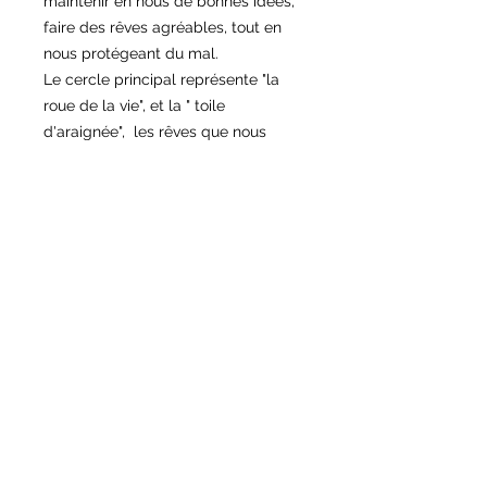
maintenir en nous de bonnes idées,
faire des rêves agréables, tout en
nous protégeant du mal.
Le cercle principal représente "la
roue de la vie", et la " toile
d'araignée", les rêves que nous
tissons dans le temple des rêves,
notre âme et le mouvement que
nous générons grâce à nos activités
quotidiennes.
Les mauvais rêves sont attrapés par
la toile et se dissipent par le trou
central (généralement relié par une
perle ou autre accessoire), et ce,
dès les premiers rayons du soleil.
Il peut être présent dans n'importe
quelle pièce de votre intérieur pour
influencer les bonnes vibrations et
les hautes énergies.