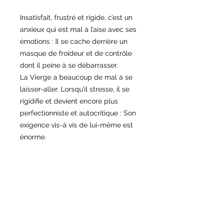
Insatisfait, frustré et rigide, c’est un
anxieux qui est mal à l’aise avec ses
émotions : Il se cache derrière un
masque de froideur et de contrôle
dont il peine à se débarrasser.
La Vierge a beaucoup de mal à se
laisser-aller. Lorsqu’il stresse, il se
rigidifie et devient encore plus
perfectionniste et autocritique : Son
exigence vis-à vis de lui-même est
énorme.
Dévoué, il peut se sacrifier pour ceux
qu’il aime et donne le meilleur sans
rechigner : Le natif de la Vierge n’est
jamais autant heureux que lorsqu’il
se sait indispensable !
D’ordinaire discret, il peut se