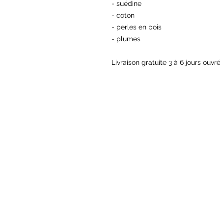
- suédine 

- coton 

- perles en bois 

- plumes 

Livraison gratuite 3 à 6 jours ouvr