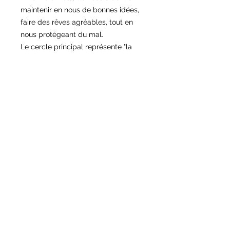
maintenir en nous de bonnes idées,
faire des rêves agréables, tout en
nous protégeant du mal.
Le cercle principal représente "la
roue de la vie", et la " toile
d'araignée", les rêves que nous
tissons dans le temple des rêves,
notre âme et le mouvement que
nous générons grâce à nos activités
quotidiennes.
Les mauvais rêves sont attrapés par
la toile et se dissipent par le trou
central (généralement relié par une
perle ou autre accessoire), et ce,
dès les premiers rayons du soleil.
Il peut être présent dans n'importe
quelle pièce de votre intérieur pour
influencer les bonnes vibrations et