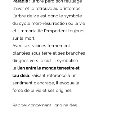
Paradis
: l’arbre perd son feuillage
l’hiver et le retrouve au printemps.
L’arbre de vie est donc le symbole
du cycle mort-résurrection où la vie
et l’immortalité l’emportent toujours
sur la mort.
Avec ses racines fermement
plantées sous terre et ses branches
dirigées vers le ciel, il symbolise
le
lien entre le monde terrestre et
l’au delà
. Faisant référence à un
sentiment d’ancrage, il évoque la
force de la vie et ses origines.
Rappel concernant l'origine des
attrapes rêves:
L'origine des attrapes rêves ou
capteurs de rêves
Ce sont des instruments puissants