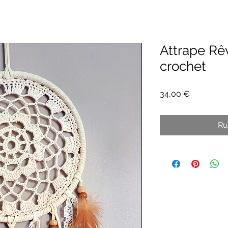
Attrape R
crochet
Prix
34,00 €
Ru