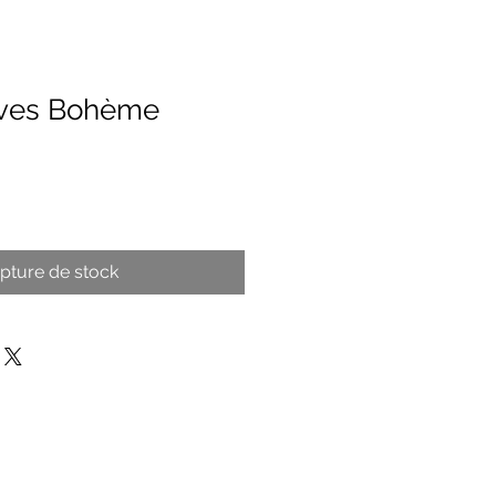
êves Bohème
pture de stock