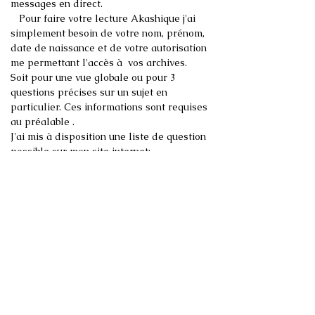
   Pour faire votre lecture Akashique j'ai 
simplement besoin de votre nom, prénom, 
date de naissance et de votre autorisation 
Soit pour une vue globale ou pour 3 
questions précises sur un sujet en 
particulier. Ces informations sont requises 
J'ai mis à disposition une liste de question 
possible sur mon site internet: 
https://www.revonsdel.com/lecture-
​Vos archives étant protégées par des 
gardiens de Lumière et un puissant 
champs énergétique, je suis un protocole 
spécifique d'ouverture et de fermeture de 
Billets