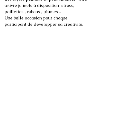
œuvre je mets à disposition  strass, 
paillettes , rubans , plumes ..

Une belle occasion pour chaque 
Bien-sûr chacun repart avec sa magnifique 
☆Dates et horaires :

☆Tarifs :

- 30 € enfant à partir de 6 ans 

- 35 € Adulte

- 50 € Duo Enfant / Parent ( chacun sa 
toile )
